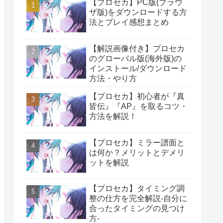
【プロセカ】PC版(ブラウ
ザ版)をダウンロードする方
法とプレイ感想まとめ
【解説画像付き】プロセカ
のグローバル版(海外版)の
インストール/ダウンロード
方法・やり方
【プロセカ】初心者が『真
皆伝』『AP』を取るコツ・
方法を解説！
【プロセカ】ミラー譜面と
は何か？メリットとデメリ
ットを解説
【プロセカ】タイミング調
整の仕方を完全解説-自分に
合ったタイミングの見つけ
方-