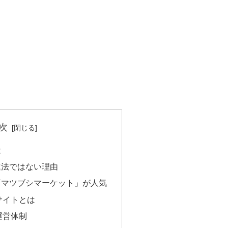
次
は
違法ではない理由
「マツブシマーケット」が人気
サイトとは
運営体制