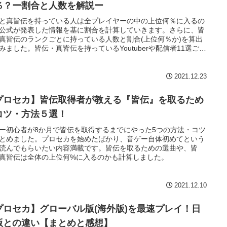
％？ー割合と人数を解説ー
と真皆伝を持っている人は全プレイヤーの中の上位何％に入るの
公式が発表した情報を基に割合を計算していきます。さらに、皆
真皆伝のランクごとに持っている人数と割合(上位何％か)を算出
みました。皆伝・真皆伝を持っているYoutuberや配信者11選ご紹
ています。
2021.12.23
プロセカ】皆伝取得者が教える『皆伝』を取るため
コツ・方法５選！
ー初心者が8か月で皆伝を取得するまでにやった5つの方法・コツ
とめました。プロセカを始めたばかり、音ゲー自体初めてという
読んでもらいたい内容満載です。皆伝を取るための選曲や、皆
真皆伝は全体の上位何%に入るのかも計算しました。
2021.12.10
プロセカ】グローバル版(海外版)を最速プレイ！日
版との違い【まとめと感想】