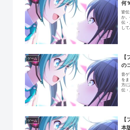
何
皆伝
か。
伝・
して
介し
【
ゲーム
の
音ゲ
をま
方に
伝・
【
ゲーム
本