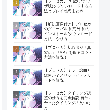
【プロセカ】PC版(ブラウ
ザ版)をダウンロードする方
法とプレイ感想まとめ
【解説画像付き】プロセカ
のグローバル版(海外版)の
インストール/ダウンロード
方法・やり方
【プロセカ】初心者が『真
皆伝』『AP』を取るコツ・
方法を解説！
【プロセカ】ミラー譜面と
は何か？メリットとデメリ
ットを解説
【プロセカ】タイミング調
整の仕方を完全解説-自分に
合ったタイミングの見つけ
方-