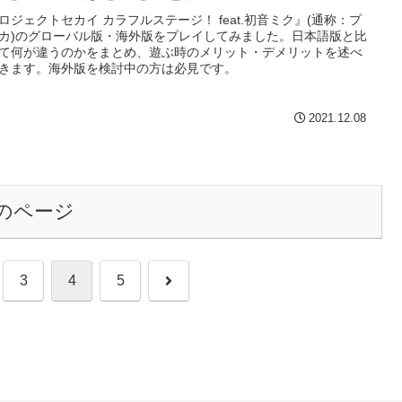
ロジェクトセカイ カラフルステージ！ feat.初音ミク』(通称：プ
カ)のグローバル版・海外版をプレイしてみました。日本語版と比
て何が違うのかをまとめ、遊ぶ時のメリット・デメリットを述べ
きます。海外版を検討中の方は必見です。
2021.12.08
のページ
次
3
4
5
へ