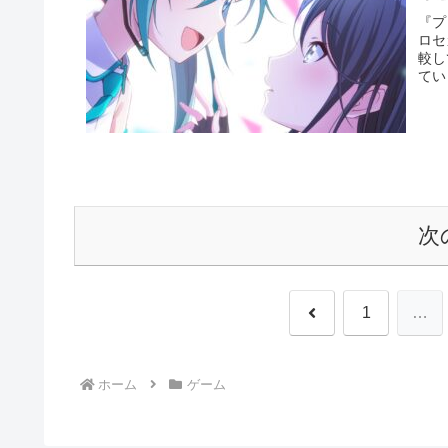
『プ
ロセ
較し
てい
次
前
1
…
へ
ホーム
ゲーム