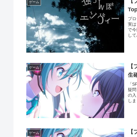
【
ゲーム
T
プロ
実は
で今
して
【
ゲーム
生
「S
疑問
の入
しま
【
ゲーム